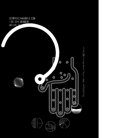
cerrax.ca@gmail.com
+39 334 2698018
Milan, IT
»©÷∞≥≤$ø∫≥
ᵇ☂░⑊ᶆ
¿÷
££≈‰˚™‰çƒ•‘®å¶¡•¶
®åδçœ≠¥†
£
∑